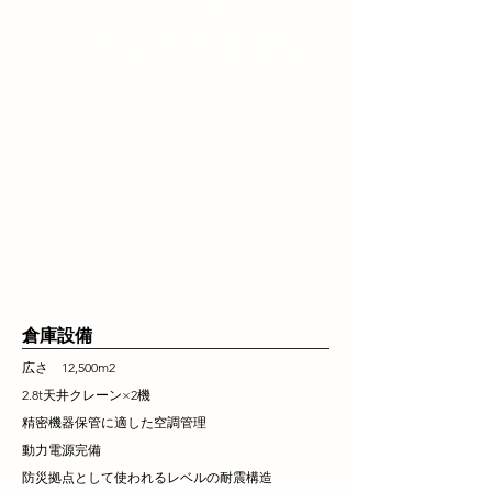
による梱包力は同業他社の追随を許しません。
また、山梨県唯一の保税上屋を備えた梱包会社
として、輸出入通関・コンテナ詰め・船積手配
までを一気通貫で行うことができるアドバンテ
ージがあります。
倉庫設備
広さ 12,500m2
2.8t天井クレーン×2機
精密機器保管に適した空調管理
動力電源完備
防災拠点として使われるレベルの耐震構造