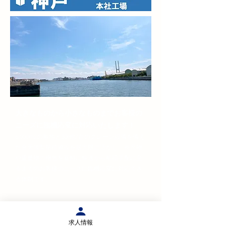
大きなものから小さなものまでお客様の
ニーズに臨機応変に対応いたします！​
6,000m2の敷地と30t他7台のクレーン設備を備え
た全天候型船積施設を最大限に活かし、長尺物
や重量物の梱包を基軸に輸送から船積手配に至
るまでのお客様のニーズに臨機応変に対応でき
る体制です。
求人情報