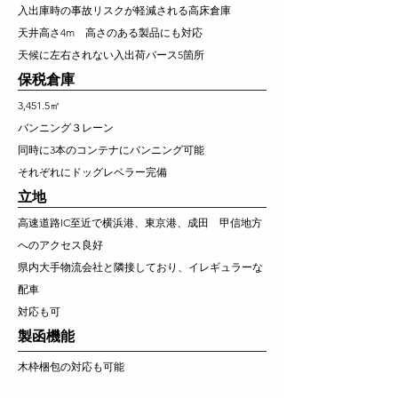
入出庫時の事故リスクが軽減される高床倉庫
天井高さ4m 高さのある製品にも対応
天候に左右されない入出荷バース5箇所
保税倉庫
3,451.5㎡
バンニング３レーン
同時に3本のコンテナにバンニング可能
それぞれにドッグレベラー完備
立地
高速道路IC至近で
横浜港、東京港、成田 甲信地方
へのアクセス良好
県内大手物流会社と隣接しており、イレギュラーな
配車
対応も可
製函機能
木枠梱包の対応も可能